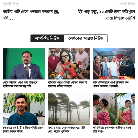
পূর্ববর্তী নিবন্ধ
পরবর্তী নিবন্ধ
জাতীয় পার্টি থেকে পদত্যাগ করবেন চুন্নু,
ইট পড়ে মৃত্যু, ১০ কোটি টাকা ক্ষতিপূরণ
যদি…
চেয়ে লিগ্যাল নোটিশ
সম্পর্কিত নিউজ
লেখকের আরও নিউজ
দেশে আসেন, দেখা হবে রাজপথে:
হাসিনার দেশে ফেরার ঘোষণা নিয়ে যা
লাল টেলিফোনে শেখ হাসিনার কল
হাসিনাকে ভারপ্রাপ্ত রাষ্ট্রপতি
বললেন রুমিন ফারহানা
রেকর্ড শুনলেন প্রধানমন্ত্রী
ফেসবুকে যে স্ট্যাটাস দিয়ে পৃথিবী থেকে
সন্ধ্যার মধ্যে যেসব অঞ্চলে ৬০ কিমি
প”রকীয়ার তোলপাড় ভাতিজার সাথে
বিদায় নিলেন নীরব
বেগে ঝড়ের পূর্বাভাস
চাচী উধাও