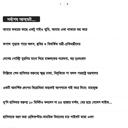
সর্বশেষ আপডেট...
আমার কবরের কাছে একটু যাইও তুমি, আমার একা থাকতে ভয় করে
কপাল পুড়তে পারে অলস, স্থবির ও বিতর্কিত মন্ত্রী-প্রতিমন্ত্রীদের
দেশের পোল্ট্রি মুরগির মাংস নিয়ে চাঞ্চল্যকর গবেষণা, বড় দুঃসংবাদ
দিল্লিতে শেখ হাসিনার বক্তব্যে ক্ষুব্ধ ঢাকা, বিবৃতিতে যা বলল পররাষ্ট্র মন্ত্রণালয়
একটি আদর্শিক গ্রুপের বিরোধিতা করলেই আপনাকে নাই করে দিবে: মাহফুজ
খু’নি হাসিনার বক্তব্য ১০ মিনিটও শুনলেন না ৪৪ হাজার দর্শক, বের হয়ে গেলেন লাইভ...
হাসিনাকে বহন করা হেলিকপ্টার-সামরিক বিমানের চার পাইলট তারা এখন