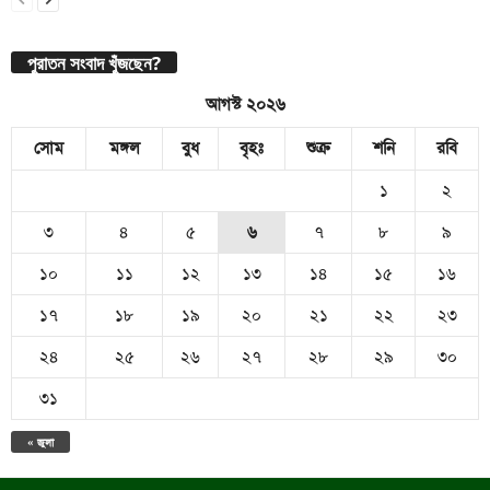
পুরাতন সংবাদ খুঁজছেন?
আগস্ট ২০২৬
সোম
মঙ্গল
বুধ
বৃহঃ
শুক্র
শনি
রবি
১
২
৩
৪
৫
৬
৭
৮
৯
১০
১১
১২
১৩
১৪
১৫
১৬
১৭
১৮
১৯
২০
২১
২২
২৩
২৪
২৫
২৬
২৭
২৮
২৯
৩০
৩১
« জুলা