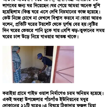
লাগবের জন্য ঘর দিয়েছেন। ঘর পেয়ে আমরা অনেক খুশি
হয়েছিলাম। কিন্তু ঘরে এসে দেখি নিম্নমানের কাজ হয়েছে।
কেউ নিজে চোখে না দেখলে বিশ্বাস করবে না। তারা আরও
বলেন, প্রতিটি ঘরের টয়লেট থেকে দুর্গন্ধ বের হয়। বৃষ্টির
দিন ঘরের ভেতরে পানি ঢুকে যায়। বেশি ঝড়-তুফানের সময়
ঘরের চাল উড়ে নিয়ে যাওয়ার আতঙ্ক থাকে।
করাইয়া গ্রামে গাইড ওয়াল নির্মাণেও চরম অনিয়ম হয়েছে।
একই অবস্থা উপজেলার পাঁচগাঁও ইউনিয়নের মধুর
দোকানের ২১টি ঘরেও। এ বিষয়ে ঠিকাদার ফজলু মিয়া