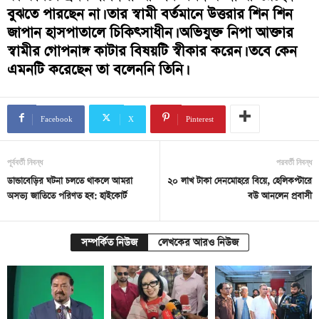
বুঝতে পারছেন না। তার স্বামী বর্তমানে উত্তরার শিন শিন
জাপান হাসপাতালে চিকিৎসাধীন। অভিযুক্ত নিপা আক্তার
স্বামীর গোপনাঙ্গ কাটার বিষয়টি স্বীকার করেন। তবে কেন
এমনটি করেছেন তা বলেননি তিনি।
Facebook
X
Pinterest
পূর্ববর্তী নিবন্ধ
পরবর্তী নিবন্ধ
ডান্ডাবেড়ির ঘটনা চলতে থাকলে আমরা
২০ লাখ টাকা দেনমোহরে বিয়ে, হেলিকপ্টারে
অসভ্য জাতিতে পরিণত হব: হাইকোর্ট
বউ আনলেন প্রবাসী
সম্পর্কিত নিউজ
লেখকের আরও নিউজ