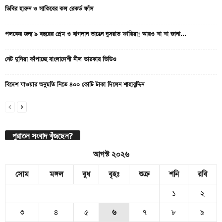
ডিবির হারুন ও সাকিবের কল রেকর্ড ফাঁস
পলকের জন্য ৯ বছরের প্রেম ও বাগদান ভাঙেন নুসরাত ফারিয়া! আরও যা যা জানা...
নেট দুনিয়া কাঁপাচ্ছে বাংলাদেশী নীল তারকার ভিডিও
বিদেশ যাওয়ার অনুমতি নিতে ৪০০ কোটি টাকা দিলেন শাহাবুদ্দিন
পুরাতন সংবাদ খুঁজছেন?
আগস্ট ২০২৬
সোম
মঙ্গল
বুধ
বৃহঃ
শুক্র
শনি
রবি
১
২
৩
৪
৫
৬
৭
৮
৯