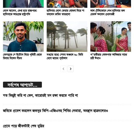
দেশে আসেন, দেখা হবে রাজপথে:
হাসিনার দেশে ফেরার ঘোষণা নিয়ে যা
লাল টেলিফোনে শেখ হাসিনার কল
হাসিনাকে ভারপ্রাপ্ত রাষ্ট্রপতি
বললেন রুমিন ফারহানা
রেকর্ড শুনলেন প্রধানমন্ত্রী
ফেসবুকে যে স্ট্যাটাস দিয়ে পৃথিবী থেকে
সন্ধ্যার মধ্যে যেসব অঞ্চলে ৬০ কিমি
প”রকীয়ার তোলপাড় ভাতিজার সাথে
বিদায় নিলেন নীরব
বেগে ঝড়ের পূর্বাভাস
চাচী উধাও
সর্বশেষ আপডেট...
যত কিছুই করি না কেন, কারোরই মন রক্ষা করতে পারি না
জবিতে প্রবেশ করলেন জকসুর ভিপি-এজিএসহ শিবির নেতারা, অবস্থান ছাত্রদলেরও
প্রেমে পড়ে জীবনটাই শেষ মুন্নির