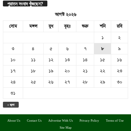
পুরাতন সংবাদ খুঁজছেন?
আগস্ট ২০২৬
সোম
মঙ্গল
বুধ
বৃহঃ
শুক্র
শনি
রবি
১
২
৩
৪
৫
৬
৭
৮
৯
১০
১১
১২
১৩
১৪
১৫
১৬
১৭
১৮
১৯
২০
২১
২২
২৩
২৪
২৫
২৬
২৭
২৮
২৯
৩০
৩১
« জুলা
About Us
Contact Us
Advertise With Us
Privacy Policy
Terms of Use
Site Map