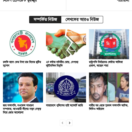
নির্দেশ প্রেসিডেন্ট মুইজ্জুর
পরোয়ানা
সম্পর্কিত নিউজ
লেখকের আরও নিউজ
চলতি মাসে ফের টানা চার দিনের ছুটির
২৪ ঘণ্টায় নাটকীয় মোড়, নেপথ্যে
রাষ্ট্রপতি নির্বাচনের ভোটার তালিকা
সুযোগ
কূটনৈতিক বিবৃতি
প্রকাশ, আছেন যারা
জয় সভাপতি, নওফেল সাধারণ
সারাদেশে পুলিশের হাই অ্যালার্ট জারি
নারীর ঘর থেকে যুবদল সভাপতি আটক,
সম্পাদক, আওয়ামী লীগের নতুন নেতৃত্ব
ভিডিও ভাইরাল
নিয়ে জোর আলোচনা