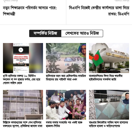
পূর্ববর্তী নিবন্ধ
পরবর্তী নিবন্ধ
নতুন শিক্ষাক্রমে পরিবর্তন আসতে পারে:
বিএনপি নিজেই কেন্দ্রীয় কার্যালয়ে তালা দিয়ে
শিক্ষামন্ত্রী
রাখত: ডিএমপি
সম্পর্কিত নিউজ
লেখকের আরও নিউজ
খু’নি হাসিনার বক্তব্য ১০ মিনিটও
হাসিনাকে বহন করা হেলিকপ্টার-সামরিক
বাংলাদেশিদের ভিসা নিয়ে ভারতীয়
শুনলেন না ৪৪ হাজার দর্শক, বের হয়ে
বিমানের চার পাইলট তারা এখন
হাইকমিশনের সতর্কতা জারি
গেলেন লাইভ থেকে
দিল্লিতে গণমাধ্যমের সঙ্গে শেখ হাসিনার
দফায় দফায় সংঘর্ষের পর একই মঞ্চে
মাগুরায় ক্রিকেটার সাকিব আল হাসানের
বক্তব্যের সুযোগ, প্রতিক্রিয়া জানাল ঢাকা
ছাত্রদল-শিবির
বাড়িতে হামলা ও অগ্নিসংযোগের