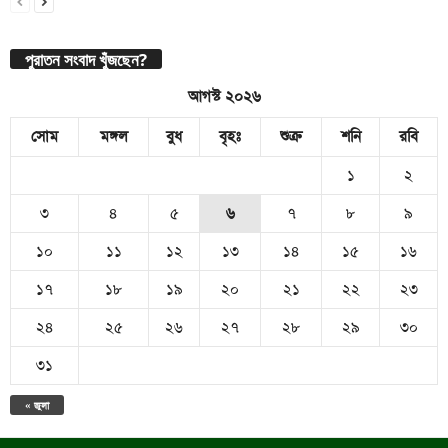
পুরাতন সংবাদ খুঁজছেন?
আগস্ট ২০২৬
সোম
মঙ্গল
বুধ
বৃহঃ
শুক্র
শনি
রবি
১
২
৩
৪
৫
৬
৭
৮
৯
১০
১১
১২
১৩
১৪
১৫
১৬
১৭
১৮
১৯
২০
২১
২২
২৩
২৪
২৫
২৬
২৭
২৮
২৯
৩০
৩১
« জুলা