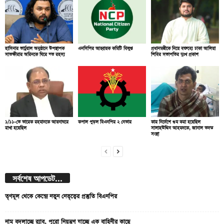
হাসিনার ভার্চুয়াল অনুষ্ঠানে উপস্থাপক
এনসিপির আহ্বায়ক কমিটি বিলুপ্ত
প্রধানমন্ত্রীকে নিয়ে বক্তব্যে ঢাকা আলিয়া
সাতক্ষীরার অরিনকে ঘিরে যত রহস্য
শিবির সভাপতির দুঃখ প্রকাশ
১/১১-তে তারেক রহমানকে আয়নাঘরে
কপাল পুড়ল বিএনপির ২ নেতার
কার নির্দেশে গুম করা হয়েছিল
রাখা হয়েছিল
সালাহউদ্দিন আহমদকে, জানাল তদন্ত
সংস্থা
সর্বশেষ আপডেট...
তৃণমূল থেকে কেন্দ্রে নতুন নেতৃত্বের প্রস্তুতি বিএনপির
নাম বদলাচ্ছে র‌্যাব, পুরো নিয়ন্ত্রণ যাচ্ছে এক বাহিনীর কাছে