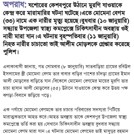
অপরাধ:
যশোরের কেশবপুরে উঠানে মুরগি যাওয়াকে
কেন্দ্র করে মারামারির ঘটনা ঘটেছে। এতে মোমেনা বেগম
(৩৩) নামে এক নারীর মৃত্যু হয়েছে। বুধবার (১০ জানুয়ারি)
সন্ধ্যায় উপজেলা স্বাস্থ্য কমপ্লেক্সে চিকিৎসাধীন অবস্থায় ওই
নারী মারা যান। এ ঘটনায় বৃহস্পতিবার (১১ জানুয়ারি)
নিহত নারীর চাচাতো ভাই আলীম মোড়লকে গ্রেপ্তার করেছে
পুলিশ।
এলাকাবাসী জানায়, গত সোমবার (৮ জানুয়ারি) সাতবাড়িয়া গ্রামের রবিউল
ইসলামের স্ত্রী মোমেনা বেগম তার বাবার বাড়ির পাশের চাঁদড়া গ্রামের ইমান
আলী মোড়লের বাড়িতে যান। বিকেলে মোমেনা বেগমের মায়ের মুরগি তার
চাচা হাসান আলী মোড়লের (৫৫) উঠানে যাওয়াকে কেন্দ্র করে উভয় পক্ষ
ঝগড়া-বিবাদে জড়িয়ে পড়ে।
এক পর্যায়ে মোমেনা বেগমকে তার চাচার পরিবারের সদস্যরা পিটিয়ে
মারাত্মকভাবে আহত করে। আহত অবস্থায় তাকে কেশবপুর উপজেলা স্বাস্থ্য
কমপ্লেক্সে ভর্তি করা হয়। সেখানে চিকিৎসাধীন অবস্থায় বুধবার সন্ধ্যায়
মোমেনা বেগম মারা যান। এ ঘটনায় মোমেনা বেগমের ভাই মাসুদুর রহমান