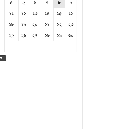
৪
৫
৬
৭
৮
৯
১১
১২
১৩
১৪
১৫
১৬
১৮
১৯
২০
২১
২২
২৩
২৫
২৬
২৭
২৮
২৯
৩০
লা