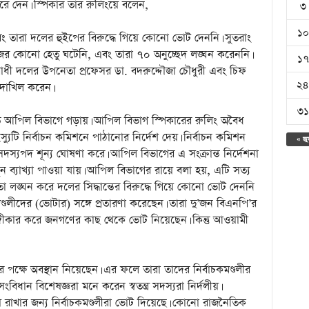
 দেন। স্পিকার তার রুলিংয়ে বলেন,
৩
১০
 তারা দলের হুইপের বিরুদ্ধে গিয়ে কোনো ভোট দেননি। সুতরাং
ের কোনো হেতু ঘটেনি, এবং তারা ৭০ অনুচ্ছেদ লঙ্ঘন করেননি।
১৭
রোধী দলের উপনেতা প্রফেসর ডা. বদরুদ্দৌজা চৌধুরী এবং চিফ
২৪
দাখিল করেন।
৩১
লত আপিল বিভাগে গড়ায়। আপিল বিভাগ স্পিকারের রুলিং অবৈধ
ুটি নির্বাচন কমিশনে পাঠানোর নির্দেশ দেয়। নির্বাচন কমিশন
« জু
পদ শূন্য ঘোষণা করে। আপিল বিভাগের এ সংক্রান্ত নির্দেশনা
 ব্যাখ্যা পাওয়া যায়। আপিল বিভাগের রায়ে বলা হয়, এটি সত্য
 তা লঙ্ঘন করে দলের সিদ্ধান্তের বিরুদ্ধে গিয়ে কোনো ভোট দেননি
মণ্ডলীদের (ভোটার) সঙ্গে প্রতারণা করেছেন। তারা দু’জন বিএনপি’র
অঙ্গীকার করে জনগণের কাছ থেকে ভোট নিয়েছেন। কিন্তু আওয়ামী
ের পক্ষে অবস্থান নিয়েছেন। এর ফলে তারা তাদের নির্বাচকমণ্ডলীর
ধান বিশেষজ্ঞরা মনে করেন স্বতন্ত্র সদস্যরা নির্দলীয়।
ন বজায় রাখার জন্য নির্বাচকমণ্ডলীরা ভোট দিয়েছে। কোনো রাজনৈতিক