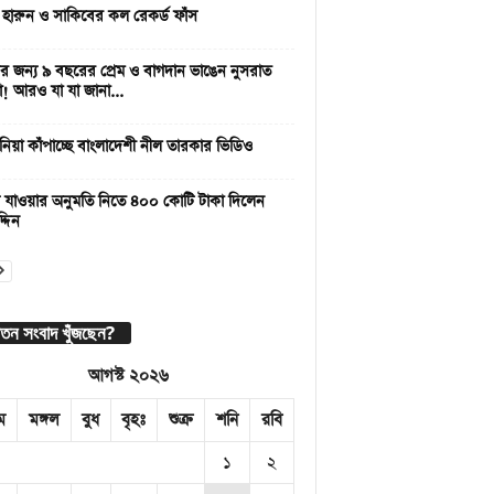
 হারুন ও সাকিবের কল রেকর্ড ফাঁস
 জন্য ৯ বছরের প্রেম ও বাগদান ভাঙেন নুসরাত
া! আরও যা যা জানা...
নিয়া কাঁপাচ্ছে বাংলাদেশী নীল তারকার ভিডিও
 যাওয়ার অনুমতি নিতে ৪০০ কোটি টাকা দিলেন
্দিন
াতন সংবাদ খুঁজছেন?
আগস্ট ২০২৬
ম
মঙ্গল
বুধ
বৃহঃ
শুক্র
শনি
রবি
১
২