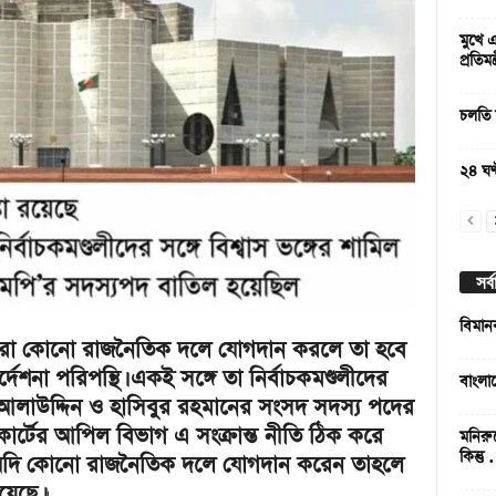
মুখে 
প্রতিমন্
চলতি 
২৪ ঘণ
সর্
বিমান
সদস্যরা কোনো রাজনৈতিক দলে যোগদান করলে তা হবে
েশনা পরিপন্থি। একই সঙ্গে তা নির্বাচকমণ্ডলীদের
বাংলা
ডা. আলাউদ্দিন ও হাসিবুর রহমানের সংসদ সদস্য পদের
 কোর্টের আপিল বিভাগ এ সংক্রান্ত নীতি ঠিক করে
মনিরু
কিন্তু
্য যদি কোনো রাজনৈতিক দলে যোগদান করেন তাহলে
য়েছে।
।