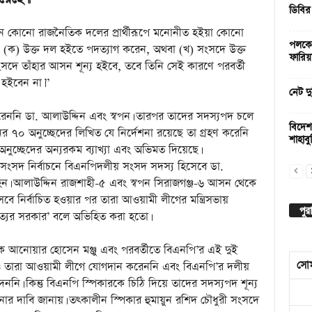
ডিবির
চনে কোনো রাজনৈতিক দলের প্রার্থীরূপে মনোনীত হইয়া কোনো
পলকের
দি- (ক) উক্ত দল হইতে পদত্যাগ করেন, অথবা (খ) সংসদে উক্ত
ফারিয়
দে তাঁহার আসন শূন্য হইবে, তবে তিনি সেই কারণে পরবর্তী
হইবেন না।’’
নেট দু
রেননি ডা. আলাউদ্দিন এবং স্বপন। তারপর তাদের সদস্যপদ চলে
বিদেশ
 ৭০ অনুচ্ছেদের লিখিত যে নির্দেশনা রয়েছে তা গ্রহণ করেনি
শাহাবুদ
নুচ্ছেদের অন্যরকম ব্যাখ্যা এবং অভিমত দিয়েছে।
 সংসদ নির্বাচনে বিএনপিদলীয় সংসদ সদস্য হিসেবে ডা.
ত হন। আলাউদ্দিন রাজশাহী-৫ এবং স্বপন সিরাজগঞ্জ-৬ আসন থেকে
বে নির্বাচিত হওয়ার পর তারা আওয়ামী লীগের মন্ত্রিসভায়
পুর
্যের সরকার’ বলে অভিহিত করা হতো।
কে আনোয়ার হোসেন মঞ্জু এবং পরবর্তীতে বিএনপি’র এই দুই
সো
লেও তারা আওয়ামী লীগে যোগদান করেননি এবং বিএনপি’র দলীয়
েননি। কিন্তু বিএনপি স্পিকারকে চিঠি দিয়ে তাদের সদস্যপদ শূন্য
োর দাবি জানায়। তৎকালীন স্পিকার হুমায়ুন রশিদ চৌধুরী সংসদে