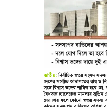
u
l
a
r
B
a
n
g
l
a
N
e
w
s
&
জাতীয়:
নির্বাচিত স্বতন্ত্র সংসদ 
E
দেশের সর্বোচ্চ আদালতের রায় ও নির্দ
n
সঙ্গে বিশ্বাস ভঙ্গের শামিল হবে। 
t
e
বৈধতার চ্যালেঞ্জের মামলায় সুপ্রিম
r
দেয়। এর ফলে কোনো স্বতন্ত্র সদস
t
তাদের সদস্যপদ বাতিলের আশঙ্কা র