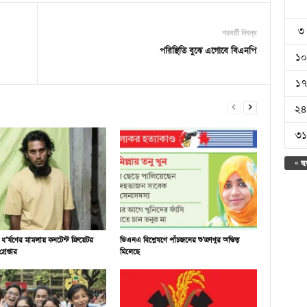
৩
পরবর্তী নিবন্ধ
পরিস্থিতি বুঝে এগোবে বিএনপি
১০
১৭
২৪
৩১
« জু
কে ধ’র্ষণের মামলায় কনটেন্ট ক্রিয়েটর
ডিএনএ বিশ্লেষণে পাঁচজনের শু’ক্রাণুর অস্তিত্ব
রেপ্তার
মিলেছে