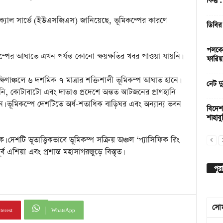
কিন্তু
জিক্যাল সার্ভে (ইউএসজিএস) জানিয়েছে, ভূমিকম্পের কারণে
ডিবির
পলকের
ম্পের আঘাতে এখন পর্যন্ত কোনো ক্ষয়ক্ষতির খবর পাওয়া যায়নি।
ফারিয়
ণাঞ্চলে ৬ দশমিক ৭ মাত্রার শক্তিশালী ভূমিকম্প আঘাত হানে।
নেট দু
গানি, কোটাবাটো এবং দাভাও প্রদেশে অন্তত আটজনের প্রাণহানি
ভূমিকম্পে দেশটিতে অর্ধ-শতাধিক বাড়িঘর এবং অন্যান্য ভবন
বিদেশ
শাহাবুদ
। দেশটি ভূতাত্ত্বিকভাবে ভূমিকম্প সক্রিয় অঞ্চল ‘প্যাসিফিক রিং
 এশিয়া এবং প্রশান্ত মহাসাগরজুড়ে বিস্তৃত।
পুর
সো
terest
WhatsApp