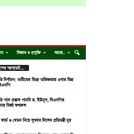
দন
বিজ্ঞান ও প্রযুক্তি
আরো..
্বশেষ আপডেট...
রপতি নির্বাচন: অতীতের তিক্ত অভিজ্ঞতায় এবার ভিন্ন
িএনপি
রপতি পদে প্রস্তাব পাননি ড. ইউনূস, বিএনপির
নায় মির্জা ফখরুল
ী কার্ড ও বেতন নিয়ে সুখবর দিলেন প্রতিমন্ত্রী নুর