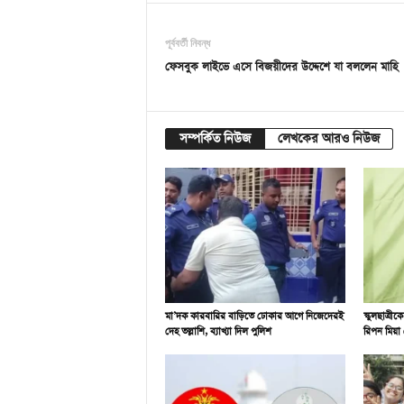
পূর্ববর্তী নিবন্ধ
ফেসবুক লাইভে এসে বিজয়ীদের উদ্দেশে যা বললেন মাহি
সম্পর্কিত নিউজ
লেখকের আরও নিউজ
মা’দক কারবারির বাড়িতে ঢোকার আগে নিজেদেরই
স্কুলছাত্রী
দেহ তল্লাশি, ব্যাখ্যা দিল পুলিশ
রিপন মিয়া গ্