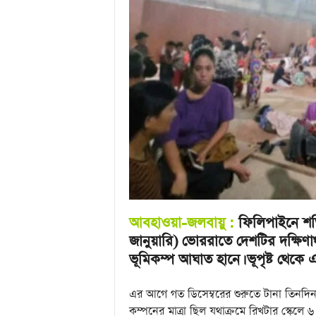
u
l
a
r
B
a
n
g
l
a
N
e
w
s
&
আবহাওয়া-জলবায়ু :
ফিলিপাইনে শক্
E
জানুয়ারি) ভোররাতে দেশটির দক্ষিণাঞ্
n
ভূমিকম্প আঘাত হানে। ভূপৃষ্ট থেক
t
e
r
এর আগে গত ডিসেম্বরের শুরুতে টানা তিনদিন
t
কম্পনের মাত্রা ছিল যথাক্রমে রিখটার স্কে