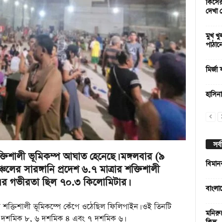
কিসের
দেখা 
মুখ খু
পাঠান
মির্জা
হাসিন
সর্
তিশালী ভূমিকম্প আঘাত হেনেছে। মঙ্গলবার (৯
বিমান
চলের সারঙ্গানি প্রদেশ ৬.৭ মাত্রার শক্তিশালী
ে এর গভীরতা ছিল ৭০.৩ কিলোমিটার।
বাংলা
 শক্তিশালী ভূমিকম্পে কেঁপে ওঠেছিল ফিলিপাইন। ওই তিনটি
মনিরু
লে ৬ দশমিক ৮, ৬ দশমিক ৪ এবং ৭ দশমিক ৬।