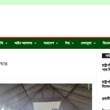
ীতি
আইন আদালত
সারাদেশ
বিশ্ব
খেলাধুলা
বিনো
সর
আঘাত
রাষ্ট্
পথে ব
রাষ্ট্
বিবেচ
প্রবাস