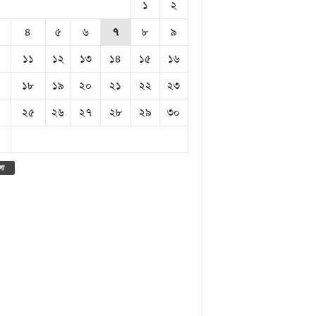
১
২
৪
৫
৬
৭
৮
৯
১১
১২
১৩
১৪
১৫
১৬
১৮
১৯
২০
২১
২২
২৩
২৫
২৬
২৭
২৮
২৯
৩০
লা