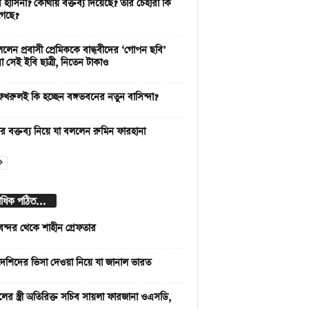
 হাসিনা? কোথায় বক্তব্য দিয়েছে? তার চেহারা কি
গেছে?
ললেন প্রবাসী প্রেমিককে বান্ধবীদের ‘গোপন ছবি’
ো সেই ইবি ছাত্রী, নিতেন টাকাও
 ফখরুলই কি হচ্ছেন বঙ্গভবনের নতুন বাসিন্দা?
ার বক্তব্য নিয়ে যা বললেন রুমিন ফারহানা
বাধিক পঠিত...
বন্দর থেকে শাহীন গ্রেফতার
দেশিদের ভিসা দেওয়া নিয়ে যা জানাল ভারত
লের স্ত্রী অতিরিক্ত সচিব সায়লা ফারজানা ওএসডি,