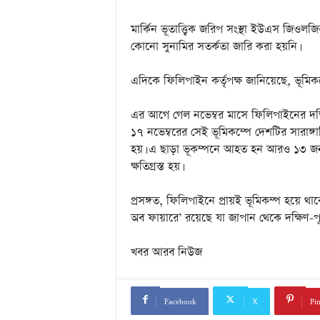
a
i
মার্কিন ভূতাত্ত্বিক জরিপ সংস্থা ইউএস জিওল
n
কোনো সুনামির সতর্কতা জারি করা হয়নি।
m
e
n
এদিকে ফিলিপাইন কর্তৃপক্ষ জানিয়েছে, ভূমিক
t
এর আগে গেল নভেম্বর মাসে ফিলিপাইনের দক্ষি
১৭ নভেম্বরের সেই ভূমিকম্পে দেশটির সারাঙ্
হয়। এ ছাড়া ভূকম্পনে আহত হন আরও ১৩ জন। 
ক্ষতিগ্রস্ত হয়।
প্রসঙ্গত, ফিলিপাইনে প্রায়ই ভূমিকম্প হয়ে থাকে
অব ফায়ারে’ রয়েছে যা জাপান থেকে দক্ষিণ-পূর্ব
খবর আরব নিউজ
Facebook
X
Pin