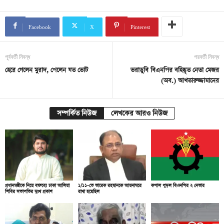
Facebook
X
Pinterest
পূর্ববর্তী নিবন্ধ
পরবর্তী নিবন্ধ
হেরে গেলেন মুরাদ, পেলেন যত ভোট
ভরাডুবি বিএনপির বহিষ্কৃত নেতা মেজর
(অব.) আখতারুজ্জামানের
সম্পর্কিত নিউজ
লেখকের আরও নিউজ
প্রধানমন্ত্রীকে নিয়ে বক্তব্যে ঢাকা আলিয়া
১/১১-তে তারেক রহমানকে আয়নাঘরে
কপাল পুড়ল বিএনপির ২ নেতার
শিবির সভাপতির দুঃখ প্রকাশ
রাখা হয়েছিল