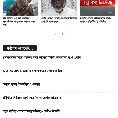
কার নির্দেশে গুম করা হয়েছিল
নেত্রীর ঘোষণা মেনেই দেশে গিয়ে বিচারের
বিএনপি নেতার মর্মান্তিক মৃত্যু, ইন্না-
সালাহউদ্দিন আহমদকে, জানাল তদন্ত
মুখোমুখি হতে প্রস্তুত
লিল্লাহ ওয়াইন্নাইলাহি রাজিউন
সংস্থা
সর্বশেষ আপডেট...
প্রধানমন্ত্রীকে নিয়ে বক্তব্যে ঢাকা আলিয়া শিবির সভাপতির দুঃখ প্রকাশ
১/১১-তে তারেক রহমানকে আয়নাঘরে রাখা হয়েছিল
কপাল পুড়ল বিএনপির ২ নেতার
রাষ্ট্রপতি নির্বাচনে অংশ নেবে কি না জানাল জামায়াত
নতুন দায়িত্ব পেলেন স্বরাষ্ট্রমন্ত্রীসহ ৬ মন্ত্রী-প্রতিমন্ত্রী