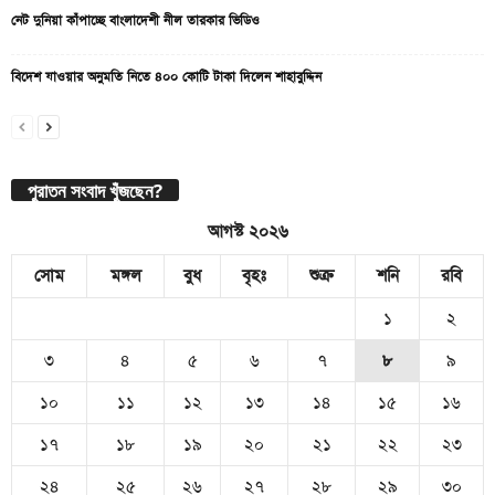
নেট দুনিয়া কাঁপাচ্ছে বাংলাদেশী নীল তারকার ভিডিও
বিদেশ যাওয়ার অনুমতি নিতে ৪০০ কোটি টাকা দিলেন শাহাবুদ্দিন
পুরাতন সংবাদ খুঁজছেন?
আগস্ট ২০২৬
সোম
মঙ্গল
বুধ
বৃহঃ
শুক্র
শনি
রবি
১
২
৩
৪
৫
৬
৭
৮
৯
১০
১১
১২
১৩
১৪
১৫
১৬
১৭
১৮
১৯
২০
২১
২২
২৩
২৪
২৫
২৬
২৭
২৮
২৯
৩০