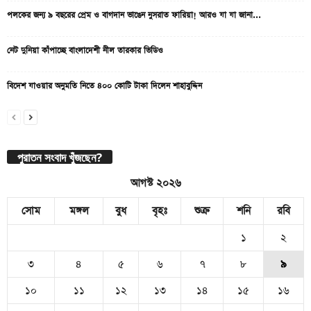
পলকের জন্য ৯ বছরের প্রেম ও বাগদান ভাঙেন নুসরাত ফারিয়া! আরও যা যা জানা...
নেট দুনিয়া কাঁপাচ্ছে বাংলাদেশী নীল তারকার ভিডিও
বিদেশ যাওয়ার অনুমতি নিতে ৪০০ কোটি টাকা দিলেন শাহাবুদ্দিন
পুরাতন সংবাদ খুঁজছেন?
আগস্ট ২০২৬
সোম
মঙ্গল
বুধ
বৃহঃ
শুক্র
শনি
রবি
১
২
৩
৪
৫
৬
৭
৮
৯
১০
১১
১২
১৩
১৪
১৫
১৬