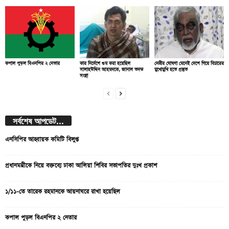
কপাল পুড়ল বিএনপির ২ নেতার
কার নির্দেশে গুম করা হয়েছিল
নেত্রীর ঘোষণা মেনেই দেশে গিয়ে বিচারের
সালাহউদ্দিন আহমদকে, জানাল তদন্ত
মুখোমুখি হতে প্রস্তুত
সংস্থা
সর্বশেষ আপডেট...
এনসিপির আহ্বায়ক কমিটি বিলুপ্ত
প্রধানমন্ত্রীকে নিয়ে বক্তব্যে ঢাকা আলিয়া শিবির সভাপতির দুঃখ প্রকাশ
১/১১-তে তারেক রহমানকে আয়নাঘরে রাখা হয়েছিল
কপাল পুড়ল বিএনপির ২ নেতার