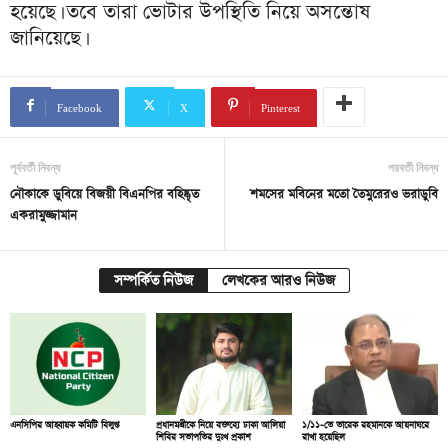
হয়েছে। তবে তারা ভোটার উপস্থিতি নিয়ে অসন্তোষ
জানিয়েছে।
Facebook
X
Pinterest
পূর্ববর্তী নিবন্ধ
পরবর্তী নিবন্ধ
নৌকাকে ডুবিয়ে বিজয়ী বিএনপির বহিষ্কৃত
শমসের মবিনের মতো তৈমুরেরও ভরাডুবি
একরামুজ্জামান
সম্পর্কিত নিউজ
লেখকের আরও নিউজ
এনসিপির আহ্বায়ক কমিটি বিলুপ্ত
প্রধানমন্ত্রীকে নিয়ে বক্তব্যে ঢাকা আলিয়া
১/১১-তে তারেক রহমানকে আয়নাঘরে
শিবির সভাপতির দুঃখ প্রকাশ
রাখা হয়েছিল