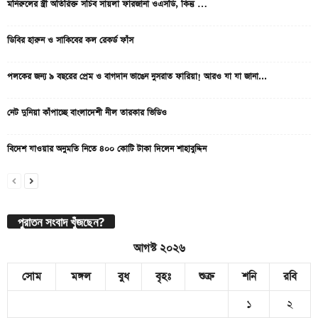
মনিরুলের স্ত্রী অতিরিক্ত সচিব সায়লা ফারজানা ওএসডি, কিন্তু …
ডিবির হারুন ও সাকিবের কল রেকর্ড ফাঁস
পলকের জন্য ৯ বছরের প্রেম ও বাগদান ভাঙেন নুসরাত ফারিয়া! আরও যা যা জানা...
নেট দুনিয়া কাঁপাচ্ছে বাংলাদেশী নীল তারকার ভিডিও
বিদেশ যাওয়ার অনুমতি নিতে ৪০০ কোটি টাকা দিলেন শাহাবুদ্দিন
পুরাতন সংবাদ খুঁজছেন?
আগস্ট ২০২৬
সোম
মঙ্গল
বুধ
বৃহঃ
শুক্র
শনি
রবি
১
২