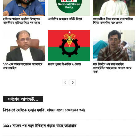
হাসিনার ভার্চুয়াল অনুষ্ঠানে উপস্থাপক
এনসিপির আহ্বায়ক কমিটি বিলুপ্ত
প্রধানমন্ত্রীকে নিয়ে বক্তব্যে ঢাকা আলিয়া
সাতক্ষীরার অরিনকে ঘিরে যত রহস্য
শিবির সভাপতির দুঃখ প্রকাশ
১/১১-তে তারেক রহমানকে আয়নাঘরে
কপাল পুড়ল বিএনপির ২ নেতার
কার নির্দেশে গুম করা হয়েছিল
রাখা হয়েছিল
সালাহউদ্দিন আহমদকে, জানাল তদন্ত
সংস্থা
সর্বশেষ আপডেট...
বিশ্বকাপে মেসিকে হত্যার হুমকি, সামনে এলো চাঞ্চল্যকর তথ্য
১৯৯১ সালের পর নতুন ইতিহাস গড়তে যাচ্ছে জামায়াত